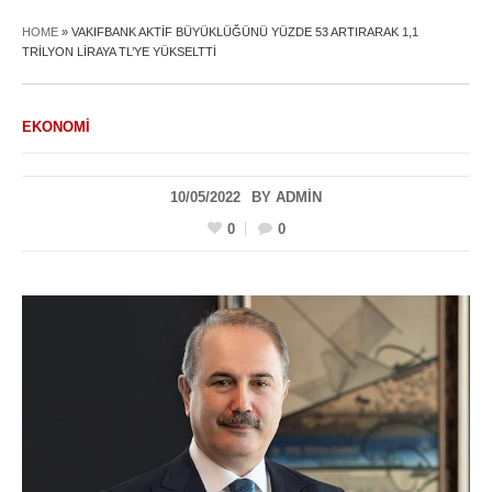
HOME
»
VAKIFBANK AKTIF BÜYÜKLÜĞÜNÜ YÜZDE 53 ARTIRARAK 1,1
TRILYON LIRAYA TL’YE YÜKSELTTI
EKONOMI
10/05/2022
BY
ADMIN
0
0