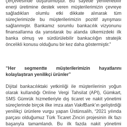
çerçevesinde düşürülmüştür. Bu sayede yenilenebilir
enerji üretimine destek veren müşterilerimizin çevreye
sağladıkları olumlu etki dikkate alınarak tüm
süreçlerimizde bu müşterilerimizin pozitif ayrışması
sağlanmıştır. Bankamız sorumlu bankacılık vizyonunu
finansallarına da yansıtarak bu alanda ülkemizdeki ilk
banka olmuş ve sürdürülebilir bankacılığın stratejik
öncelikli konusu olduğunu bir kez daha göstermiştir.”
“Her segmentte müşterilerimizin hayatlarını
kolaylaştıran yenilikçi ürünler”
Dijital bankacılıktaki yetkinliği ile müşterilerinin yoğun
olarak kullandığı Online Vergi Tahsilat (API), Gümkart,
SMS Gümrük hizmetleriyle dış ticaret ve nakit yönetimi
süreçlerinde birçok ilke imza atan VakıfBank’ın geliştirdiği
yenilikçi ürünlere vurgu yapan Üstünsalih, “2021 yılında
parçası olduğumuz Türk Ticaret Zinciri projesinin ilk fazı
başarıyla tamamlandı. Bu ilk fazda nakit yönetimi