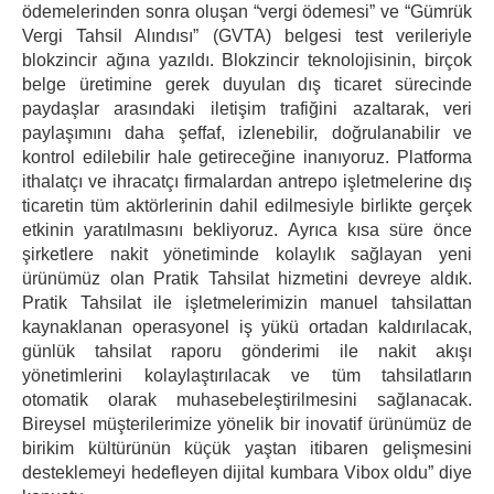
ödemelerinden sonra oluşan “vergi ödemesi” ve “Gümrük
Vergi Tahsil Alındısı” (GVTA) belgesi test verileriyle
blokzincir ağına yazıldı. Blokzincir teknolojisinin, birçok
belge üretimine gerek duyulan dış ticaret sürecinde
paydaşlar arasındaki iletişim trafiğini azaltarak, veri
paylaşımını daha şeffaf, izlenebilir, doğrulanabilir ve
kontrol edilebilir hale getireceğine inanıyoruz. Platforma
ithalatçı ve ihracatçı firmalardan antrepo işletmelerine dış
ticaretin tüm aktörlerinin dahil edilmesiyle birlikte gerçek
etkinin yaratılmasını bekliyoruz. Ayrıca kısa süre önce
şirketlere nakit yönetiminde kolaylık sağlayan yeni
ürünümüz olan Pratik Tahsilat hizmetini devreye aldık.
Pratik Tahsilat ile işletmelerimizin manuel tahsilattan
kaynaklanan operasyonel iş yükü ortadan kaldırılacak,
günlük tahsilat raporu gönderimi ile nakit akışı
yönetimlerini kolaylaştırılacak ve tüm tahsilatların
otomatik olarak muhasebeleştirilmesini sağlanacak.
Bireysel müşterilerimize yönelik bir inovatif ürünümüz de
birikim kültürünün küçük yaştan itibaren gelişmesini
desteklemeyi hedefleyen dijital kumbara Vibox oldu” diye