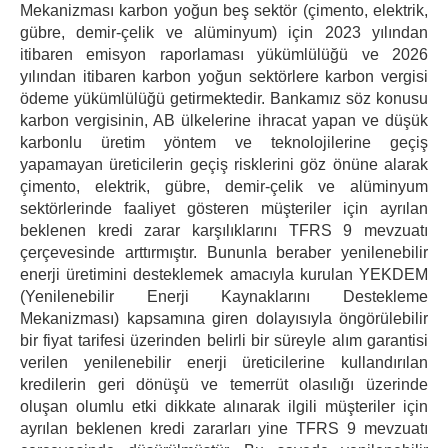
Mekanizması karbon yoğun beş sektör (çimento, elektrik,
gübre, demir-çelik ve alüminyum) için 2023 yılından
itibaren emisyon raporlaması yükümlülüğü ve 2026
yılından itibaren karbon yoğun sektörlere karbon vergisi
ödeme yükümlülüğü getirmektedir. Bankamız söz konusu
karbon vergisinin, AB ülkelerine ihracat yapan ve düşük
karbonlu üretim yöntem ve teknolojilerine geçiş
yapamayan üreticilerin geçiş risklerini göz önüne alarak
çimento, elektrik, gübre, demir-çelik ve alüminyum
sektörlerinde faaliyet gösteren müşteriler için ayrılan
beklenen kredi zarar karşılıklarını TFRS 9 mevzuatı
çerçevesinde arttırmıştır. Bununla beraber yenilenebilir
enerji üretimini desteklemek amacıyla kurulan YEKDEM
(Yenilenebilir Enerji Kaynaklarını Destekleme
Mekanizması) kapsamına giren dolayısıyla öngörülebilir
bir fiyat tarifesi üzerinden belirli bir süreyle alım garantisi
verilen yenilenebilir enerji üreticilerine kullandırılan
kredilerin geri dönüşü ve temerrüt olasılığı üzerinde
oluşan olumlu etki dikkate alınarak ilgili müşteriler için
ayrılan beklenen kredi zararları yine TFRS 9 mevzuatı