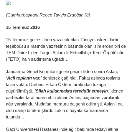
(Cumhurbaşkanı Recep Tayyip Erdoğan ile)
15 Temmuz 2016
15 Temmuz gecesi tarih yazacak olan Türkiye askeri darbe
teşebbüsü sırasında vazifesinin başında olan isimlerden biri de
TEM Daire Lideri Turgut Aslan’dı. Fethullahçı Terör Örgütü’nün
(FETÖ) hain saldırısına uğradı…
Jandarma Genel Komutanlığı ele geçirildikten sonra Aslan,
‘Acil toplantı var.’
denilerek çağırıldı. Fakat aslında toplantı
falan yoktu. Darbeci Erkan Öktem tarafından tuzağa
düşürülmüştü.
‘Silah kullanmakta tereddüt etmeyin.’
denen
darbeciler tarafından rehin alınan Aslan, başından vurularak
ağır yaralandı. Müdafaa memuru da şehit edilmişti. Aslan’ı da
öldü sanıp bırakmışlardı. Lakin o hayata kahramanca
tutundu…
Gazi Üniversitesi Hastanesi’nde ağır bakımda tedavi altına