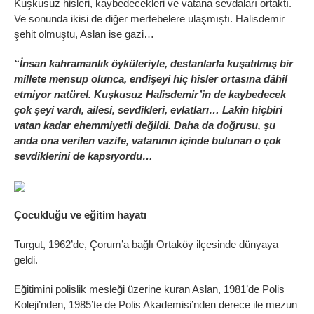
Kuşkusuz hisleri, kaybedecekleri ve vatana sevdaları ortaktı.
Ve sonunda ikisi de diğer mertebelere ulaşmıştı. Halisdemir
şehit olmuştu, Aslan ise gazi…
“İnsan kahramanlık öyküleriyle, destanlarla kuşatılmış bir
millete mensup olunca, endişeyi hiç hisler ortasına dâhil
etmiyor natürel. Kuşkusuz Halisdemir’in de kaybedecek
çok şeyi vardı, ailesi, sevdikleri, evlatları… Lakin hiçbiri
vatan kadar ehemmiyetli değildi. Daha da doğrusu, şu
anda ona verilen vazife, vatanının içinde bulunan o çok
sevdiklerini de kapsıyordu…
Çocukluğu ve eğitim hayatı
Turgut, 1962’de, Çorum’a bağlı Ortaköy ilçesinde dünyaya
geldi.
Eğitimini polislik mesleği üzerine kuran Aslan, 1981’de Polis
Koleji’nden, 1985’te de Polis Akademisi’nden derece ile mezun