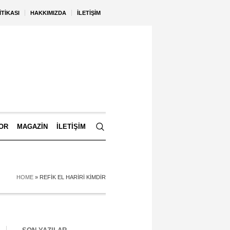
ITIKASI
HAKKIMIZDA
İLETIŞIM
OR
MAGAZIN
İLETIŞIM
HOME
»
REFIK EL HARIRI KIMDIR