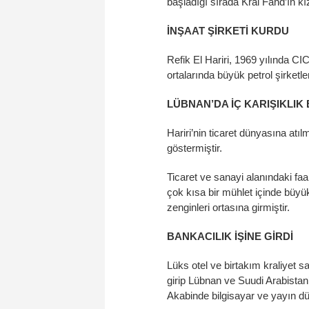
başladığı sırada Kral Fahd’ın kı
İNŞAAT ŞİRKETİ KURDU
Refik El Hariri, 1969 yılında CIC
ortalarında büyük petrol şirketle
LÜBNAN’DA İÇ KARIŞIKLIK
Hariri’nin ticaret dünyasına atı
göstermiştir.
Ticaret ve sanayi alanındaki faa
çok kısa bir mühlet içinde büyü
zenginleri ortasına girmiştir.
BANKACILIK İŞİNE GİRDİ
Lüks otel ve birtakım kraliyet s
girip Lübnan ve Suudi Arabistan’d
Akabinde bilgisayar ve yayın dün