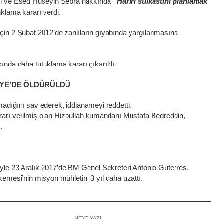
si ve Esed Hüseyin Sebra hakkında
“Hariri suikastını planlamak
klama kararı verdi.
için 2 Şubat 2012’de zanlıların gıyabında yargılanmasına
ında daha tutuklama kararı çıkarıldı.
İYE’DE ÖLDÜRÜLDÜ
madığını sav ederek, iddianameyi reddetti.
arı verilmiş olan Hizbullah kumandanı Mustafa Bedreddin,
.
le 23 Aralık 2017’de BM Genel Sekreteri Antonio Guterres,
emesi’nin misyon mühletini 3 yıl daha uzattı.
NEXT YAZI