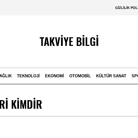
GIZLILIK POL
TAKVİYE BİLGİ
AĞLIK
TEKNOLOJI
EKONOMI
OTOMOBIL
KÜLTÜR SANAT
SP
IRI KIMDIR