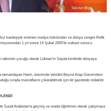
n kız kardeşiyle evlenen medya hükümdarı ve dünya zengini Refik
 misyonundan 1 yıl sonra 14 Şubat 2005’te suikast sonucu
ftçi ailesinin çocuğu olarak Lübnan’ın Sayda kentinde dünyaya
’da tamamlayan Hariri, üniversite tahsilini Beyrut Arap Üniversitesi
duğu sırada masraflarını çıkarabilmek için bir gazetede redaktör
EVLENDİ
5’te Suudi Arabistan’a geçmiş ve orada öğretmen olarak çalışmaya