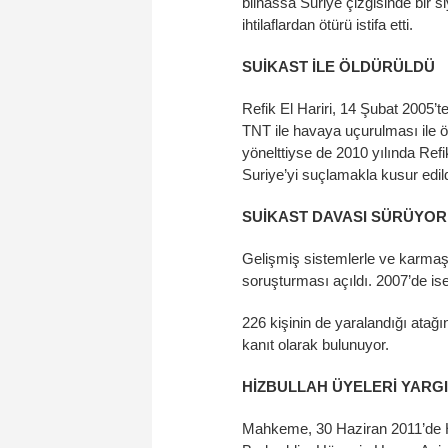
bilhassa Suriye çizgisinde bir 
ihtilaflardan ötürü istifa etti.
SUİKAST İLE ÖLDÜRÜLDÜ
Refik El Hariri, 14 Şubat 2005’t
TNT ile havaya uçurulması ile ö
yönelttiyse de 2010 yılında Ref
Suriye’yi suçlamakla kusur edildiğ
SUİKAST DAVASI SÜRÜYOR
Gelişmiş sistemlerle ve karmaşı
soruşturması açıldı. 2007’de is
226 kişinin de yaralandığı atağ
kanıt olarak bulunuyor.
HİZBULLAH ÜYELERİ YARG
Mahkeme, 30 Haziran 2011’de H