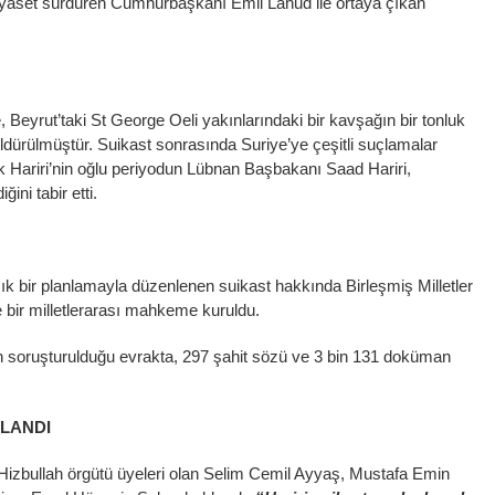
siyaset sürdüren Cumhurbaşkanı Emil Lahud ile ortaya çıkan
e, Beyrut’taki St George Oeli yakınlarındaki bir kavşağın bir tonluk
ldürülmüştür. Suikast sonrasında Suriye’ye çeşitli suçlamalar
ik Hariri’nin oğlu periyodun Lübnan Başbakanı Saad Hariri,
ini tabir etti.
k bir planlamayla düzenlenen suikast hakkında Birleşmiş Milletler
e bir milletlerarası mahkeme kuruldu.
ın soruşturulduğu evrakta, 297 şahit sözü ve 3 bin 131 doküman
ILANDI
izbullah örgütü üyeleri olan Selim Cemil Ayyaş, Mustafa Emin