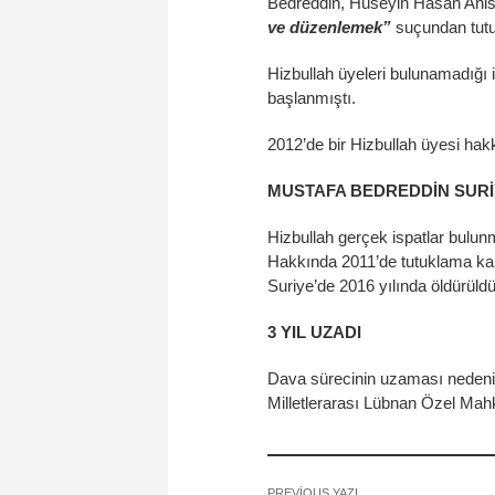
Bedreddin, Hüseyin Hasan Ani
ve düzenlemek”
suçundan tutu
Hizbullah üyeleri bulunamadığı 
başlanmıştı.
2012’de bir Hizbullah üyesi hakk
MUSTAFA BEDREDDİN SUR
Hizbullah gerçek ispatlar bulun
Hakkında 2011’de tutuklama kar
Suriye’de 2016 yılında öldürüldü
3 YIL UZADI
Dava sürecinin uzaması nedeniy
Milletlerarası Lübnan Özel Mahk
PREVIOUS YAZI