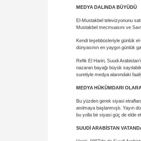
MEDYA DALINDA BÜYÜDÜ
El-Mustakbel televizyonunu satı
Mustakbel mecmuasını ve Savtu’
Kendi teşebbüsleriyle günlük e
dünyasının en yaygın günlük gaz
Refik El Hariri, Suudi Arabista
nazaran bayağı büyük sayılabil
suretiyle medya alanındaki faaliy
MEDYA HÜKÜMDARI OLARA
Bu yüzden gerek siyasi etrafla
anılmaya başlanmıştı. Yayın düny
bu yolla bir siyasi güç de elde e
SUUDİ ARABİSTAN VATAND