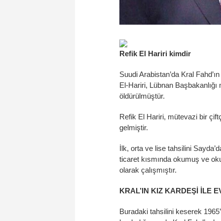
Refik El Hariri kimdir
Suudi Arabistan’da Kral Fahd’ı
El-Hariri, Lübnan Başbakanlığı
öldürülmüştür.
Refik El Hariri, mütevazi bir çi
gelmiştir.
İlk, orta ve lise tahsilini Sayda
ticaret kısmında okumuş ve oku
olarak çalışmıştır.
KRAL’IN KIZ KARDEŞİ İLE 
Buradaki tahsilini keserek 196