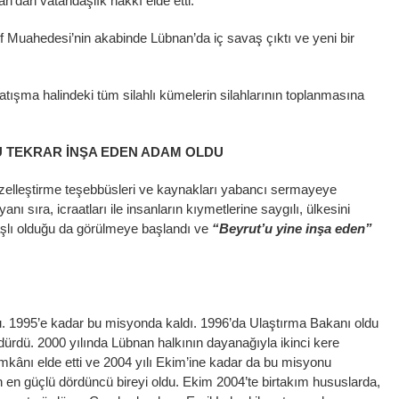
an’dan vatandaşlık hakkı elde etti.
f Muahedesi’nin akabinde Lübnan’da iç savaş çıktı ve yeni bir
atışma halindeki tüm silahlı kümelerin silahlarının toplanmasına
’U TEKRAR İNŞA EDEN ADAM OLDU
zelleştirme teşebbüsleri ve kaynakları yabancı sermayeye
ı sıra, icraatları ile insanların kıymetlerine saygılı, ülkesini
şlı olduğu da görülmeye başlandı ve
“Beyrut’u yine inşa eden”
 1995’e kadar bu misyonda kaldı. 1996’da Ulaştırma Bakanı oldu
dürdü. 2000 yılında Lübnan halkının dayanağıyla ikinci kere
kânı elde etti ve 2004 yılı Ekim’ine kadar da bu misyonu
 en güçlü dördüncü bireyi oldu. Ekim 2004’te birtakım hususlarda,