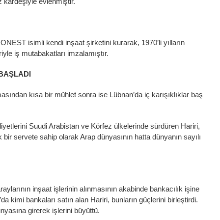
z kardeşiyle evlenmiştir.
ONEST isimli kendi inşaat şirketini kurarak, 1970’li yılların
riyle iş mutabakatları imzalamıştır.
 BAŞLADI
lmasından kısa bir mühlet sonra ise Lübnan’da iç karışıklıklar baş
liyetlerini Suudi Arabistan ve Körfez ülkelerinde sürdüren Hariri,
k bir servete sahip olarak Arap dünyasının hatta dünyanın sayılı
araylarının inşaat işlerinin alınmasının akabinde bankacılık işine
a kimi bankaları satın alan Hariri, bunların güçlerini birleştirdi.
yasına girerek işlerini büyüttü.