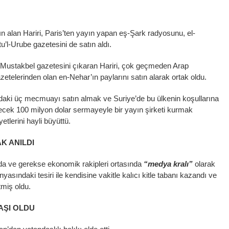
n alan Hariri, Paris’ten yayın yapan eş-Şark radyosunu, el-
l-Urube gazetesini de satın aldı.
l-Mustakbel gazetesini çıkaran Hariri, çok geçmeden Arap
etelerinden olan en-Nehar’ın paylarını satın alarak ortak oldu.
n’daki üç mecmuayı satın almak ve Suriye’de bu ülkenin koşullarına
ecek 100 milyon dolar sermayeyle bir yayın şirketi kurmak
etlerini hayli büyüttü.
K ANILDI
rda ve gerekse ekonomik rakipleri ortasında
“medya kralı”
olarak
asındaki tesiri ile kendisine vakitle kalıcı kitle tabanı kazandı ve
tmiş oldu.
AŞI OLDU