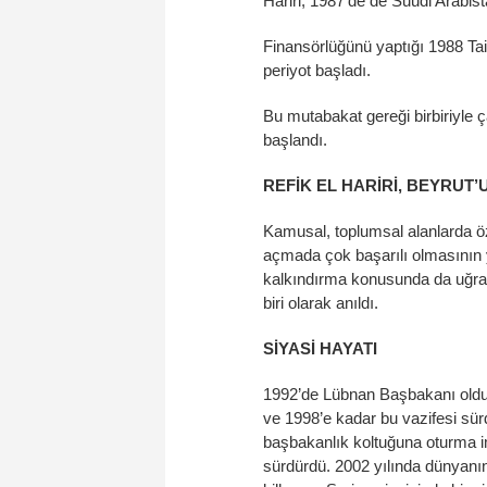
Hariri, 1987’de de Suudi Arabist
Finansörlüğünü yaptığı 1988 Tai
periyot başladı.
Bu mutabakat gereği birbiriyle ç
başlandı.
REFİK EL HARİRİ, BEYRUT
Kamusal, toplumsal alanlarda ö
açmada çok başarılı olmasının yan
kalkındırma konusunda da uğra
biri olarak anıldı.
SİYASİ HAYATI
1992’de Lübnan Başbakanı oldu.
ve 1998’e kadar bu vazifesi sür
başbakanlık koltuğuna oturma im
sürdürdü. 2002 yılında dünyanın