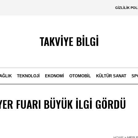
GIZLILIK POL
TAKVİYE BİLGİ
AĞLIK
TEKNOLOJI
EKONOMI
OTOMOBIL
KÜLTÜR SANAT
SP
YER FUARI BÜYÜK İLGI GÖRDÜ
HOME
»
MESLE