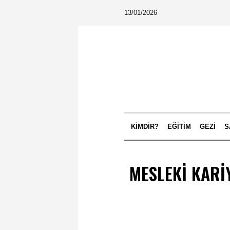
13/01/2026
KIMDIR?
EĞITIM
GEZI
S
MESLEKI KARI