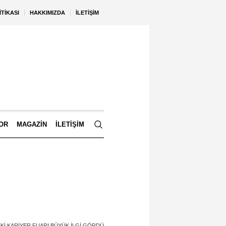
ITIKASI
HAKKIMIZDA
İLETIŞIM
OR
MAGAZIN
İLETIŞIM
KI KARIYER FUARI BÜYÜK İLGI GÖRDÜ