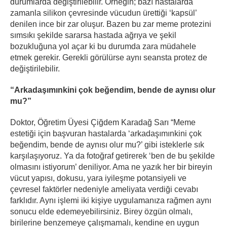
durumlarda değiştirilebilir. Örneğin; bazı hastalarda
zamanla silikon çevresinde vücudun ürettiği ‘kapsül’
denilen ince bir zar oluşur. Bazen bu zar meme protezini
sımsıkı şekilde sararsa hastada ağrıya ve şekil
bozukluğuna yol açar ki bu durumda zara müdahele
etmek gerekir. Gerekli görülürse aynı seansta protez de
değiştirilebilir.
“Arkadaşımınkini çok beğendim, bende de aynısı olur
mu?”
Doktor, Öğretim Üyesi Çiğdem Karadağ Sarı “Meme
estetiği için başvuran hastalarda ‘arkadaşımınkini çok
beğendim, bende de aynısı olur mu?’ gibi isteklerle sık
karşılaşıyoruz. Ya da fotoğraf getirerek ‘ben de bu şekilde
olmasını istiyorum’ deniliyor. Ama ne yazık her bir bireyin
vücut yapısı, dokusu, yara iyileşme potansiyeli ve
çevresel faktörler nedeniyle ameliyata verdiği cevabı
farklıdır. Aynı işlemi iki kişiye uygulamanıza rağmen aynı
sonucu elde edemeyebilirsiniz. Birey özgün olmalı,
birilerine benzemeye çalışmamalı, kendine en uygun