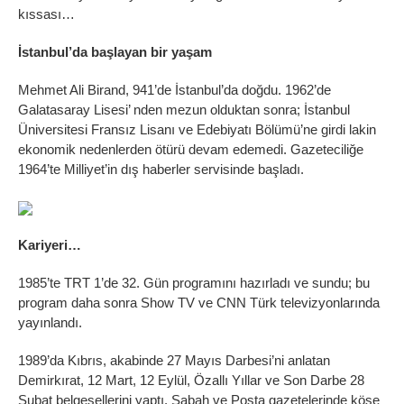
kıssası…
İstanbul’da başlayan bir yaşam
Mehmet Ali Birand, 941’de İstanbul’da doğdu. 1962’de
Galatasaray Lisesi’ nden mezun olduktan sonra; İstanbul
Üniversitesi Fransız Lisanı ve Edebiyatı Bölümü’ne girdi lakin
ekonomik nedenlerden ötürü devam edemedi. Gazeteciliğe
1964’te Milliyet’in dış haberler servisinde başladı.
Kariyeri…
1985’te TRT 1’de 32. Gün programını hazırladı ve sundu; bu
program daha sonra Show TV ve CNN Türk televizyonlarında
yayınlandı.
1989’da Kıbrıs, akabinde 27 Mayıs Darbesi’ni anlatan
Demirkırat, 12 Mart, 12 Eylül, Özallı Yıllar ve Son Darbe 28
Şubat belgesellerini yaptı. Sabah ve Posta gazetelerinde köşe