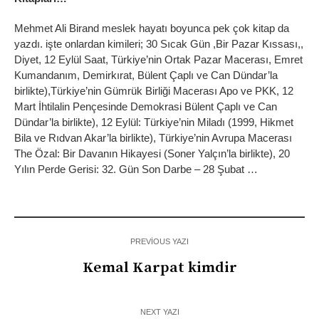
Mehmet Ali Birand meslek hayatı boyunca pek çok kitap da
yazdı. işte onlardan kimileri; 30 Sıcak Gün ,Bir Pazar Kıssası,,
Diyet, 12 Eylül Saat, Türkiye’nin Ortak Pazar Macerası, Emret
Kumandanım, Demirkırat, Bülent Çaplı ve Can Dündar’la
birlikte),Türkiye’nin Gümrük Birliği Macerası Apo ve PKK, 12
Mart İhtilalin Pençesinde Demokrasi Bülent Çaplı ve Can
Dündar’la birlikte), 12 Eylül: Türkiye’nin Miladı (1999, Hikmet
Bila ve Rıdvan Akar’la birlikte), Türkiye’nin Avrupa Macerası
The Özal: Bir Davanın Hikayesi (Soner Yalçın’la birlikte), 20
Yılın Perde Gerisi: 32. Gün Son Darbe – 28 Şubat …
PREVIOUS YAZI
Kemal Karpat kimdir
NEXT YAZI