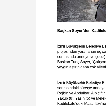
Başkan Soyer’den Kadifekal
İzmir Büyükşehir Belediye B
projesinden yararlanan üç ço
sonrasında anneye ve çocuğ
Başkan Tunç Soyer, “Çalışma 
yaygınlaştırıp daha çok aile
İzmir Büyükşehir Belediye 
sonrasındaki süreçte anneye
Rojbin ve Abdulbari Alp çifti
Yakup (8), Yasin (5) ve Melek 
Kadifekale’deki Masal Evi’n