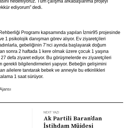
sını hedefliyoruz. Tüm çalışma arkadaşlarıma projeyi
şekkür ediyorum” dedi.
 Rehberliği Programı kapsamında yapılan İzmir95 projesinde
 ve 1 psikolojik danışman görev alıyor. Ev ziyaretçileri
adınlarla, gebeliğinin 7’nci ayında başlayarak doğum
n sonra 2 haftada 1 kere olmak üzere çocuk 1 yaşına
27 defa ziyaret ediyor. Bu görüşmelerde ev ziyaretçileri
n gerekli bilgilendirmeleri yapıyor. Bebeğin gelişimini
arı ailelere tanıtarak bebek ve anneyle bu etkinlikleri
rtalama 1 saat sürüyor.
Ajansı
NEXT YAZI
Ak Partili Baran’dan
İstihdam Müjdesi