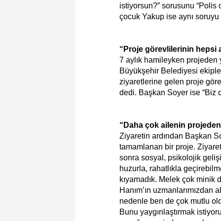
istiyorsun?” sorusunu “Polis 
çocuk Yakup ise aynı soruyu 
“Proje görevlilerinin hepsi a
7 aylık hamileyken projeden 
Büyükşehir Belediyesi ekipler
ziyaretlerine gelen proje göre
dedi. Başkan Soyer ise “Biz d
“Daha çok ailenin projeden
Ziyaretin ardından Başkan Soy
tamamlanan bir proje. Ziyar
sonra sosyal, psikolojik geliş
huzurla, rahatlıkla geçirebil
kıyamadık. Melek çok minik d
Hanım’ın uzmanlarımızdan al
nedenle ben de çok mutlu old
Bunu yaygınlaştırmak istiyoru