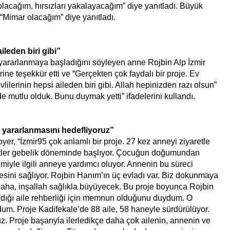
olacağım, hırsızları yakalayacağım” diye yanıtladı. Büyük
“Mimar olacağım” diye yanıtladı.
ileden biri gibi”
yararlanmaya başladığını söyleyen anne Rojbin Alp İzmir
ine teşekkür etti ve “Gerçekten çok faydalı bir proje. Ev
vlilerinin hepsi aileden biri gibi. Allah hepinizden razı olsun”
e mutlu olduk. Bunu duymak yetti” ifadelerini kullandı.
 yararlanmasını hedefliyoruz”
er, “İzmir95 çok anlamlı bir proje. 27 kez anneyi ziyaretle
etler gebelik döneminde başlıyor. Çocuğun doğumundan
imiyle ilgili anneye yardımcı oluyor. Annenin bu süreci
mesini sağlıyor. Rojbin Hanım’ın üç evladı var. Biz dokunmaya
aha, inşallah sağlıkla büyüyecek. Bu proje boyunca Rojbin
dığı aile rehberliği için memnun olduğunu duydum. O
um. Proje Kadifekale’de 88 aile, 58 haneyle sürdürülüyor.
z. Proje başarıyla ilerledikçe daha çok ailenin, annenin ve