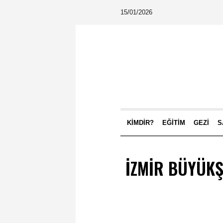
15/01/2026
KIMDIR?
EĞITIM
GEZI
S
İZMIR BÜYÜKŞ