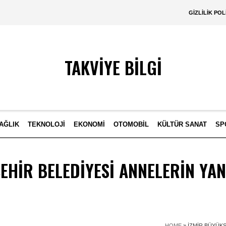
GIZLILIK POL
TAKVİYE BİLGİ
AĞLIK
TEKNOLOJI
EKONOMI
OTOMOBIL
KÜLTÜR SANAT
SP
EHIR BELEDIYESI ANNELERIN YA
HOME
»
İZMIR BÜYÜKŞ