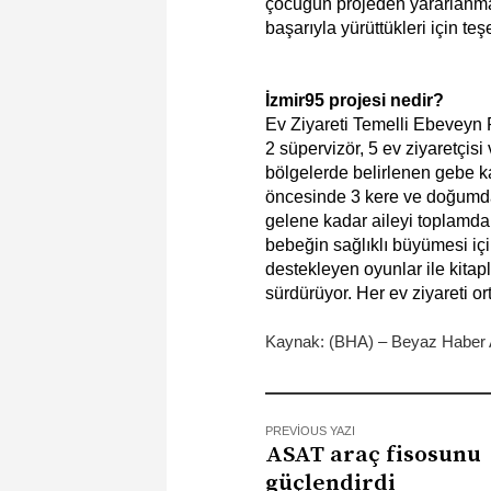
çocuğun projeden yararlanma
başarıyla yürüttükleri için te
İzmir95 projesi nedir?
Ev Ziyareti Temelli Ebeveyn
2 süpervizör, 5 ev ziyaretçisi
bölgelerde belirlenen gebe k
öncesinde 3 kere ve doğumda
gelene kadar aileyi toplamda 
bebeğin sağlıklı büyümesi içi
destekleyen oyunlar ile kitapl
sürdürüyor. Her ev ziyareti o
Kaynak: (BHA) – Beyaz Haber 
PREVIOUS YAZI
ASAT araç fisosunu
güçlendirdi