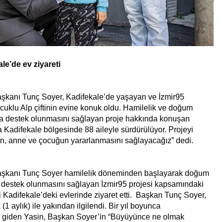
e’de ev ziyareti
aşkanı Tunç Soyer, Kadifekale’de yaşayan ve İzmir95
cuklu Alp çiftinin evine konuk oldu. Hamilelik ve doğum
a destek olunmasını sağlayan proje hakkında konuşan
Kadifekale bölgesinde 88 aileyle sürdürülüyor. Projeyi
nin, anne ve çocuğun yararlanmasını sağlayacağız” dedi.
Başkanı Tunç Soyer hamilelik döneminden başlayarak doğum
 destek olunmasını sağlayan İzmir95 projesi kapsamındaki
ni Kadifekale’deki evlerinde ziyaret etti. Başkan Tunç Soyer,
(1 aylık) ile yakından ilgilendi. Bir yıl boyunca
e giden Yasin, Başkan Soyer’in “Büyüyünce ne olmak