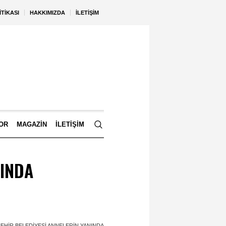
ITIKASI
HAKKIMIZDA
İLETIŞIM
OR
MAGAZIN
İLETIŞIM
NINDA
EHIR BELEDIYESI ANNELERIN YANINDA