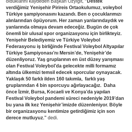
olduklarını kaydeden Başkan Özyiğit,
“Destek
verdiğimiz Yenişehir Pirireis Ortaokulumuz, voleybol
Türkiye şampiyonasını kazandı. Ben o çocuklarımızı
alınlarından öpüyorum. Her zaman yanlarındaydık ve
yanlarında olmaya devam edeceğiz. Bugün de çok
önemli bir ulusal spor organizasyonu için birlikteyiz.
Yenişehir Belediyemiz ve Türkiye Voleybol
Federasyonu iş birliğinde Festival Voleybol Altyapılar
Türkiye Şampiyonası’nı Mersin’de, Yenişehir’de
düzenliyoruz. Yaş gruplarının en üst düzey yarışması
olan Festival Voleybol’da gelecekte milli formamız
altında ülkemizi temsil edecek sporcular oynayacak.
Yaklaşık 50 farklı ilden 160 takımla, farklı yaş
gruplarından 4 bin sporcuyu ağırlayacağız. Daha
önce İzmir, Bursa, Kocaeli ve Konya’da yapılan
Festival Voleybol pandemi süreci nedeniyle 2019’dan
bu yana ilk kez Yenişehir’imizde düzenleniyor. Böyle
bir organizasyonu kentimize getirdiğimiz için son
derece mutluyuz.”
dedi.