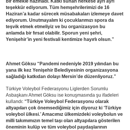
bir emekle hazırladı. Katkı sunan herkese ayrı ayrı
teşekkür ediyorum. Tüm hemşehrilerimizi de 16
Haziran’a kadar sürecek müsabakaları izlemeye davet
ediyorum. Unutmayalım ki çocuklarımızı spora da
teşvik etmek etmeliyiz ve bu organizasyon bu
anlamda bir fırsat olabilir. Sporun yeni şehri,
Yenişehir’in yeni festivali kentimize hayırlı olsun.”
Ahmet Göksu “Pandemi nedeniyle 2019 yılından bu
yana ilk kez Yenişehir Belediyesinin organizasyona
sağladığı katkıdan dolayı Mersin’de düzenliyoruz.”
Türkiye Voleybol Federasyonu Liglerden Sorumlu
Asbaşkanı Ahmet Göksu ise konuşmasında şu ifadeleri
kullandı:
“Türkiye Voleybol Federasyonu olarak
altyapıları çok önemsediğimiz için diyoruz ki ‘Türkiye
voleybol ülkesi.’ Amacımız ülkemizdeki voleybolun ve
milli takımımızın temel taşı olan altyapılara gösterilen
öneminin kulüp ve tüm voleybol paydaşlarının