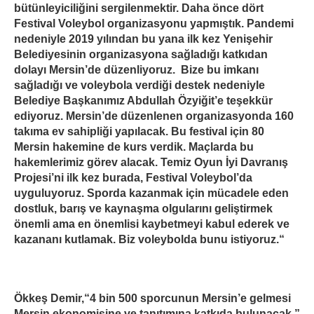
bütünleyiciliğini sergilenmektir. Daha önce dört
Festival Voleybol organizasyonu yapmıştık. Pandemi
nedeniyle 2019 yılından bu yana ilk kez Yenişehir
Belediyesinin organizasyona sağladığı katkıdan
dolayı Mersin’de düzenliyoruz. Bize bu imkanı
sağladığı ve voleybola verdiği destek nedeniyle
Belediye Başkanımız Abdullah Özyiğit’e teşekkür
ediyoruz. Mersin’de düzenlenen organizasyonda 160
takıma ev sahipliği yapılacak. Bu festival için 80
Mersin hakemine de kurs verdik. Maçlarda bu
hakemlerimiz görev alacak. Temiz Oyun İyi Davranış
Projesi’ni ilk kez burada, Festival Voleybol’da
uyguluyoruz. Sporda kazanmak için mücadele eden
dostluk, barış ve kaynaşma olgularını geliştirmek
önemli ama en önemlisi kaybetmeyi kabul ederek ve
kazananı kutlamak. Biz voleybolda bunu istiyoruz.“
Ökkeş Demir,“4 bin 500 sporcunun Mersin’e gelmesi
Mersin ekonomisine ve tanıtımına katkıda bulunacak.”