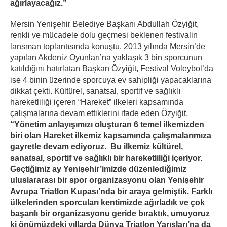
ağırlayacağız.”
Mersin Yenişehir Belediye Başkanı Abdullah Özyiğit,
renkli ve mücadele dolu geçmesi beklenen festivalin
lansman toplantısında konuştu. 2013 yılında Mersin’de
yapılan Akdeniz Oyunları’na yaklaşık 3 bin sporcunun
katıldığını hatırlatan Başkan Özyiğit, Festival Voleybol’da
ise 4 binin üzerinde sporcuya ev sahipliği yapacaklarına
dikkat çekti. Kültürel, sanatsal, sportif ve sağlıklı
hareketliliği içeren “Hareket” ilkeleri kapsamında
çalışmalarına devam ettiklerini ifade eden Özyiğit,
“Yönetim anlayışımızı oluşturan 6 temel ilkemizden
biri olan Hareket ilkemiz kapsamında çalışmalarımıza
gayretle devam ediyoruz. Bu ilkemiz kültürel,
sanatsal, sportif ve sağlıklı bir hareketliliği içeriyor.
Geçtiğimiz ay Yenişehir’imizde düzenlediğimiz
uluslararası bir spor organizasyonu olan Yenişehir
Avrupa Triatlon Kupası’nda bir araya gelmiştik. Farklı
ülkelerinden sporcuları kentimizde ağırladık ve çok
başarılı bir organizasyonu geride bıraktık, umuyoruz
ki önümüzdeki yıllarda Dünya Triatlon Yarışları’na da