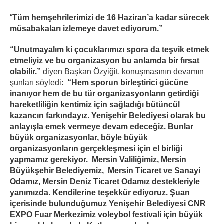
“
Tüm hemşehrilerimizi de 16 Haziran’a kadar sürecek
müsabakaları izlemeye davet ediyorum.”
“Unutmayalım ki çocuklarımızı spora da teşvik etmek
etmeliyiz ve bu organizasyon bu anlamda bir fırsat
olabilir.”
diyen Başkan Özyiğit, konuşmasının devamın
şunları söyledi:
“Hem sporun birleştirici gücüne
inanıyor hem de bu tür organizasyonların getirdiği
hareketliliğin kentimiz için sağladığı bütüncül
kazancın farkındayız. Yenişehir Belediyesi olarak bu
anlayışla emek vermeye devam edeceğiz. Bunlar
büyük organizasyonlar, böyle büyük
organizasyonların gerçekleşmesi için el birliği
yapmamız gerekiyor. Mersin Valiliğimiz, Mersin
Büyükşehir Belediyemiz, Mersin Ticaret ve Sanayi
Odamız, Mersin Deniz Ticaret Odamız destekleriyle
yanımızda. Kendilerine teşekkür ediyoruz. Şuan
içerisinde bulunduğumuz Yenişehir Belediyesi CNR
EXPO Fuar Merkezimiz voleybol festivali için büyük