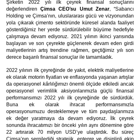
Şirketin 2022 yılı ilk çeyrek finansal sonuçlarını
değerlendiren
Çimsa CEO’su Umut Zenar
, “Sabancı
Holding ve Çimsa’nın, uluslararası gücü ve vizyonundan
yola çıkarak çimento sektöründe küresel alanda faaliyet
gösterdiğimiz her yerde sürdürülebilir büyüme hedefiyle
çalışmaya devam ediyoruz. 2021 yılının ikinci yarısında
başlayan ve son çeyrekte güçlenerek devam eden girdi
maliyetlerinin artış trendine rağmen, geçtiğimiz yılı son
derece başarılı finansal sonuçlar ile tamamladık.
2022 yılının ilk çeyreğinde de yakıt, elektrik maliyetlerine
ek olarak motorin fiyatları ve enflasyonda yaşanan artışlar
da operasyonel
kârlılığımızı
önemli ölçüde etkiledi ancak
operasyonel verimlilik aksiyonlarımızla güçlü finansal
performansımızı 2022 yılı ilk çeyreğinde de sürdürdük.
Buna ek olarak ihracat performansımızla
operasyonumuzu desteklemeye ve tüm paydaşlarımıza
ek değer yaratmaya da devam ediyoruz. İlk çeyrek
sonunda ihracatımızı bir önceki yılın aynı dönemine göre
22 artırarak 70 milyon USD’ye ulaştırdık. Bu süreç
Çimsa’nın sergilediği stratejik, entegre ve disiplinli ekip