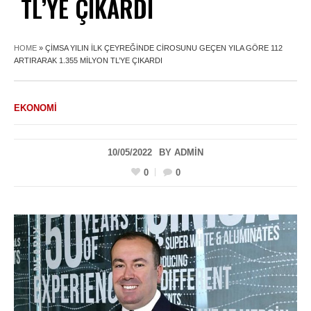
TL’YE ÇIKARDI
HOME
»
ÇIMSA YILIN ILK ÇEYREĞINDE CIROSUNU GEÇEN YILA GÖRE 112
ARTIRARAK 1.355 MILYON TL’YE ÇIKARDI
EKONOMI
10/05/2022
BY
ADMIN
0
0